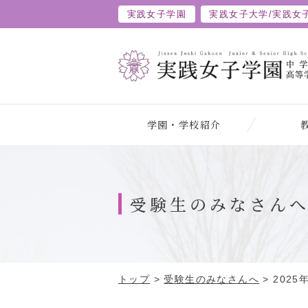
実践女子学園
実践女子大学/
実践女
学園・学校紹介
受験生のみなさん
トップ
>
受験生のみなさんへ
>
202