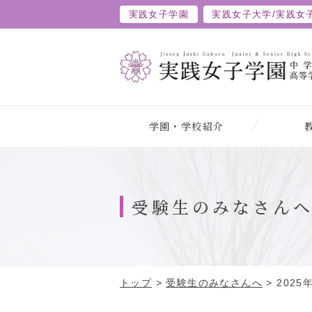
実践女子学園
実践女子大学/
実践女
学園・学校紹介
受験生のみなさん
トップ
>
受験生のみなさんへ
>
202