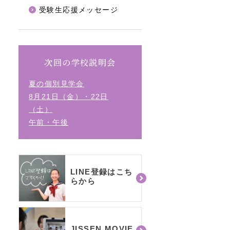
受験生応援メッセージ
次回の学校説明会
夏の個別見学会
8月21日（金）・22日
（土）
午前・午後
LINE登録はこち
らから
JISSEN MOVIE