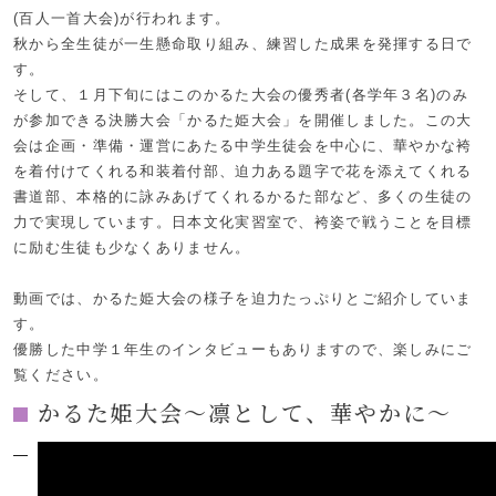
(百人一首大会)が行われます。
秋から全生徒が一生懸命取り組み、練習した成果を発揮する日で
す。
そして、１月下旬にはこのかるた大会の優秀者(各学年３名)のみ
が参加できる決勝大会「かるた姫大会」を開催しました。この大
会は企画・準備・運営にあたる中学生徒会を中心に、華やかな袴
を着付けてくれる和装着付部、迫力ある題字で花を添えてくれる
書道部、本格的に詠みあげてくれるかるた部など、多くの生徒の
力で実現しています。日本文化実習室で、袴姿で戦うことを目標
に励む生徒も少なくありません。
動画では、かるた姫大会の様子を迫力たっぷりとご紹介していま
す。
優勝した中学１年生のインタビューもありますので、楽しみにご
覧ください。
かるた姫大会～凛として、華やかに～