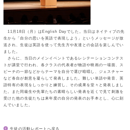
11月18日（月）はEnglish Dayでした。当日はネイティブの先
生から「自分の思いを英語で表現しよう」というメッセージが放
送され、生徒は英語を使って先生方や友達との会話を楽しんでい
ました。
さらに、当日のメインイベントであるレシテーションコンテス
トが講堂で行われ、各クラスの代表者が物語や映画の一場面、ス
ピーチの一節などからテーマを自分で選び暗唱し、ジェスチャー
など各自が創意を凝らして発表しました。難しい単語や発音、英
語特有の表現をしっかりと練習し、その成果を堂々と発表しまし
た。また同級生や先輩たちの素晴らしい発表を近くで見て刺激を
受けた他の生徒たちは来年度の自分の発表のお手本とし、心に刻
んでいました。
生徒の活動レポートへ戻る