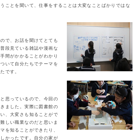
いうことを聞いて、仕事をすることは大変なことばかりではな
ので、お話を聞けてとても
が普段見ている雑誌や漫画な
や手間がかかることがわかり
について自分たちでテーマを
ったです。
と思っているので、今回の
できました。実際に図書館の
らい、大変さも知ることがで
と難しい職業なのだと思いま
ーマを知ることができたり、
楽しかったです。自分の家が