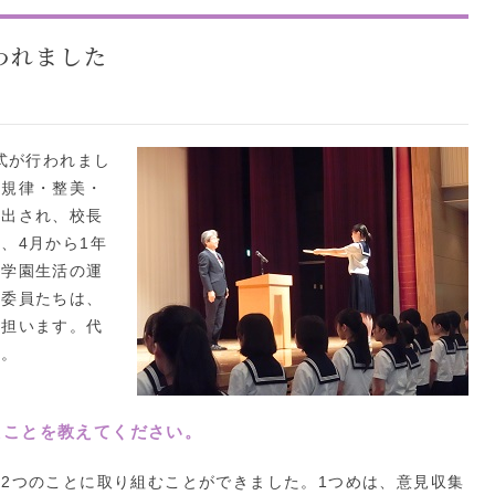
われました
式が行われまし
・規律・整美・
選出され、校長
、4月から1年
の学園生活の運
の委員たちは、
を担います。代
た。
たことを教えてください。
2つのことに取り組むことができました。1つめは、意見収集