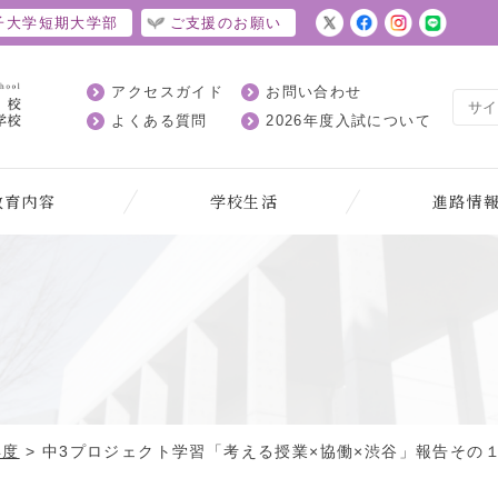
子大学短期大学部
ご支援のお願い
アクセスガイド
お問い合わせ
よくある質問
2026年度入試について
教育内容
学校生活
進路情
ト
年度
>
中3プロジェクト学習「考える授業×協働×渋谷」報告その