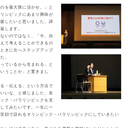
ものを最大限に活かせ。」と
ラリンピックにあまり興味が
応援したいと思いました。諦
い返します。
しないのではなく、「今、自
替えて考えることができるの
だときに次へステップアップ
した。
持っているから生まれる」と
ういうことか」と驚きまし
える・伝える」という方法で
ばいいな、と感じました。友
ピック・パラリンピックを支
戦してみたいです。一生に一
も笑顔で語れるオリンピック・パラリンピックにしていきたい