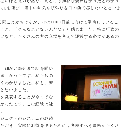
けないほど迫力があり、見どころ満載な競技ばかりだとわかり
場へ足を運び、選手の熱気や頑張りを目の前で感じたいと思いま
く聞こえがちですが、その1000日後に向けて準備しているこ
伺うと、「そんなことないんだな」と感じました。特に行政の
ッフなど、たくさんの方の立場を考えて運営する必要があるの
に、細かい部分まで話を聞い
き嬉しかったです。私たちの
よくわかりました。私も、審
いと思いました。
案を発表することが今までな
しかったです。この経験は社
た。
ロジェクトのシステムの継続
いただき、実際に利益を得るためには考慮すべき事柄がたくさ