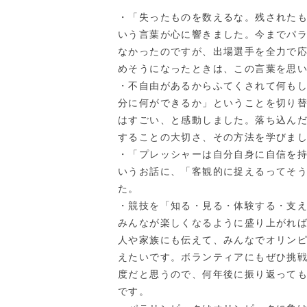
・「失ったものを数えるな。残された
いう言葉が心に響きました。今までパ
なかったのですが、出場選手を全力で
めそうになったときは、この言葉を思
・不自由があるからふてくされて何も
分に何ができるか」ということを切り
はすごい、と感動しました。落ち込ん
することの大切さ、その方法を学びま
・「プレッシャーは自分自身に自信を
いうお話に、「客観的に捉えるってそ
た。
・競技を「知る・見る・体験する・支
みんなが楽しくなるように盛り上がれ
人や家族にも伝えて、みんなでオリン
えたいです。ボランティアにもぜひ挑
度だと思うので、何年後に振り返って
です。