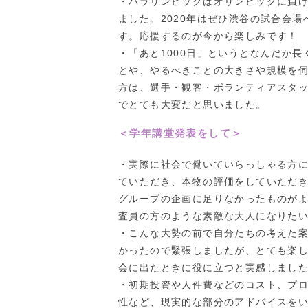
・パラリンピックはオリンピックに負
ました。2020年はぜひ渋谷の試合会
す。応援するのが今から楽しみです！
・「あと1000日」というとなんだか長
とや、やるべきことの大きさや規模を
方は、選手・観客・ボランティアスタ
でとても大変だと思いました。
＜学年講堂発表をして＞
・実際に社会で働いていらっしゃる方
ていただき、本物の評価をしていただ
グループの企画に足りなかったものが
査員の方のような素敵な大人になりた
・こんな大勢の前で自分たちの考えた
かったので緊張しましたが、とても楽
会に出たときに役に立つと実感しまし
・初期投資や人件費などのコスト、プ
性など、現実的な部分のアドバイスを