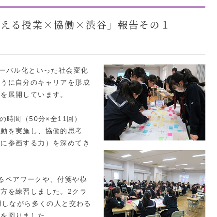
考える授業×協働×渋谷」報告その１
ーバル化といった社会変化
ように自分のキャリアを形成
育を展開しています。
の時間（50分×全11回）
活動を実施し、協働的思考
会に参画する力）を深めてき
るペアワークや、付箋や模
方を練習しました。2クラ
用しながら多くの人と交わる
成を図りました。