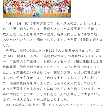
1月8日(月・祝)に本校講堂にて「祝・成人の会」が行われまし
た。「祝・成人の会」は、新成人となった本校卒業生を招待し、
成人となったことを先輩方や教員、新成人同士ともに母校で祝い
あいたいということで開催されています。今年度で6回目を迎えま
した。
今年は、在籍の9割にあたる227名の出席者がありました。1部
は16時に開会し、祝辞、中高時代の懐かしの写真のスライドショ
ー、卒業時の学年主任よりお祝いメッセージ、7組担任指揮による
校歌斉唱、記念撮影と続きました。久しぶりの校歌ではありまし
たが、卒業生の思い深さゆえか、校歌が講堂いっぱいに響き渡り
ました。学年主任からは、「自分を支えてくれている人に対し
て、感謝の気持ちを真っ直ぐに伝えられる大人になってほしい。
きっと実践生であるみなさんにはできていると信じています。本
当に大切なことです。」と責任ある一人の人間として生きていく
上で、一番大切なことをお話になりました。
2部は会場を在学中よく通ったであろうカフェテリア・ラウンジ