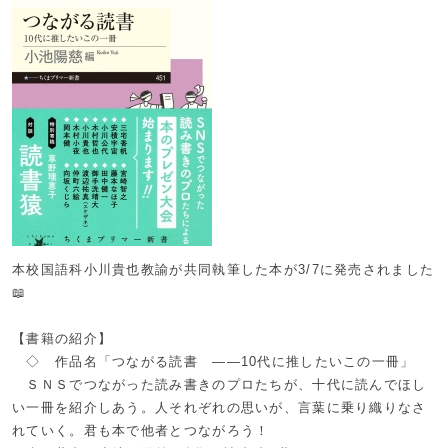
本校国語科小川貴也教諭が共同執筆した本が3/7に発売されました
📖
【書籍の紹介】
◇ 作品名「つながる読書 ——10代に推したいこの一冊」
ＳＮＳでつながった読み書きのプロたちが、十代に読んでほし
い一冊を紹介しあう。人それぞれの思いが、言葉に乗り織りなさ
れていく。君も本で他者とつながろう！