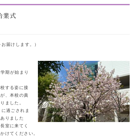
始業式
をお届けします。）
新学期が始まり
校する姿に接
すが、本校の責
ありました。
うに過ごされま
がありました
校長室に来てく
をかけてください。