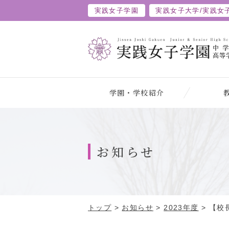
実践女子学園
実践女子大学/
実践女
学園・学校紹介
お知らせ
トップ
>
お知らせ
>
2023年度
>
【校