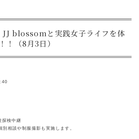
J blossomと実践女子ライフを体
！！（8月3日）
:40
校探検中継
よる個別相談や制服撮影も実施します。