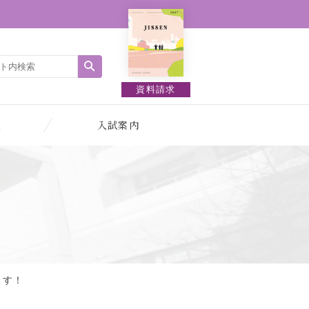
資料請求
報
入試案内
ます！