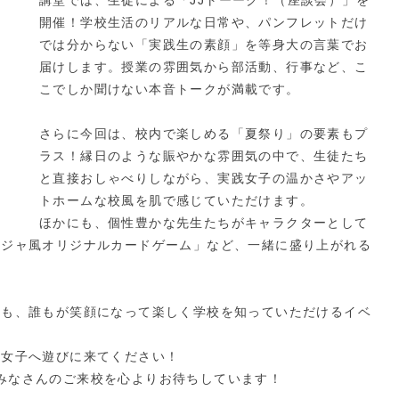
講堂では、生徒による「JJトーーク！（座談会）」を
開催！学校生活のリアルな日常や、パンフレットだけ
では分からない「実践生の素顔」を等身大の言葉でお
届けします。授業の雰囲気から部活動、行事など、こ
こでしか聞けない本音トークが満載です。
さらに今回は、校内で楽しめる「夏祭り」の要素もプ
ラス！縁日のような賑やかな雰囲気の中で、生徒たち
と直接おしゃべりしながら、実践女子の温かさやアッ
トホームな校風を肌で感じていただけます。
ほかにも、個性豊かな先生たちがキャラクターとして
ンジャ風オリジナルカードゲーム」など、一緒に盛り上がれる
方も、誰もが笑顔になって楽しく学校を知っていただけるイベ
践女子へ遊びに来てください！
同、みなさんのご来校を心よりお待ちしています！